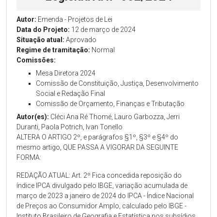
Autor:
Emenda - Projetos de Lei
Data do Projeto:
12 de março de 2024
Situação atual:
Aprovado
Regime de tramitação:
Normal
Comissões:
Mesa Diretora 2024
Comissão de Constituição, Justiça, Desenvolvimento
Social e Redação Final
Comissão de Orçamento, Finanças e Tributação
Autor(es):
Cléci Ana Ré Thomé, Lauro Garbozza, Jerri
Duranti, Paola Potrich, Ivan Tonello
ALTERA O ARTIGO 2º, e parágrafos §1º, §3º e §4º do
mesmo artigo, QUE PASSA A VIGORAR DA SEGUINTE
FORMA:
REDAÇÃO ATUAL: Art. 2º Fica concedida reposição do
índice IPCA divulgado pelo IBGE, variação acumulada de
março de 2023 a janeiro de 2024 do IPCA - Índice Nacional
de Preços ao Consumidor Amplo, calculado pelo IBGE -
Instituto Brasileiro de Geografia e Estatística nos subsídios