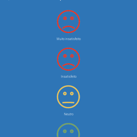
Muito insatisfeito
Insatisfeito
Neutro