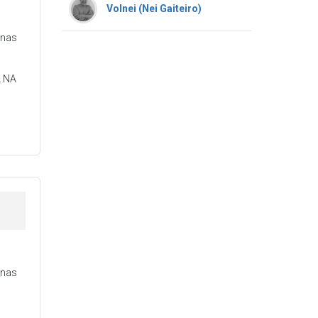
Volnei (Nei Gaiteiro)
onas
 NA
onas