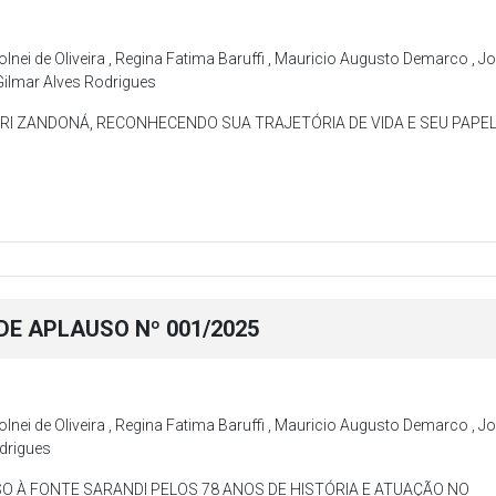
Volnei de Oliveira , Regina Fatima Baruffi , Mauricio Augusto Demarco , J
 Gilmar Alves Rodrigues
I ZANDONÁ, RECONHECENDO SUA TRAJETÓRIA DE VIDA E SEU PAPEL
E APLAUSO Nº 001/2025
Volnei de Oliveira , Regina Fatima Baruffi , Mauricio Augusto Demarco , J
odrigues
SO À FONTE SARANDI PELOS 78 ANOS DE HISTÓRIA E ATUAÇÃO NO