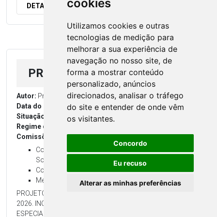
cookies
DETALHES
Utilizamos cookies e outras
tecnologias de medição para
melhorar a sua experiência de
navegação no nosso site, de
PROJETO DE LEI Nº 036/2026
forma a mostrar conteúdo
personalizado, anúncios
direcionados, analisar o tráfego
Autor:
Projeto de Lei - Executivo
Data do Projeto:
22 de junho de 2026
do site e entender de onde vêm
Situação atual:
Aprovado
os visitantes.
Regime de tramitação:
Normal
Comissões:
Concordo
Comissão de Constituição, Justiça, Desenvolvimento
Social e Redação Final
Eu recuso
Comissão de Orçamento, Finanças e Tributação
Mesa Diretora 2026
Alterar as minhas preferências
PROJETO DE LEI MUNICIPAL Nº 036 DE 22 DE JUNHO DE
2026. INCLUI PROGRAMA NO PPA, NA LDO, ABRE CRÉDITOS
ESPECIAIS E APONTA RECURSOS.