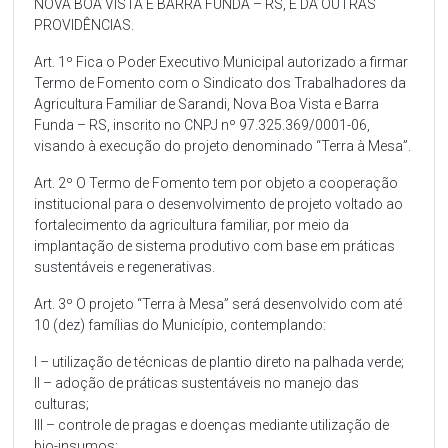
NOVA BOA VISTA E BARRA FUNDA – RS, E DÁ OUTRAS
PROVIDÊNCIAS.
Art. 1º Fica o Poder Executivo Municipal autorizado a firmar
Termo de Fomento com o Sindicato dos Trabalhadores da
Agricultura Familiar de Sarandi, Nova Boa Vista e Barra
Funda – RS, inscrito no CNPJ nº 97.325.369/0001-06,
visando à execução do projeto denominado “Terra à Mesa”.
Art. 2º O Termo de Fomento tem por objeto a cooperação
institucional para o desenvolvimento de projeto voltado ao
fortalecimento da agricultura familiar, por meio da
implantação de sistema produtivo com base em práticas
sustentáveis e regenerativas.
Art. 3º O projeto “Terra à Mesa” será desenvolvido com até
10 (dez) famílias do Município, contemplando:
I – utilização de técnicas de plantio direto na palhada verde;
II – adoção de práticas sustentáveis no manejo das
culturas;
III – controle de pragas e doenças mediante utilização de
bio-insumos;